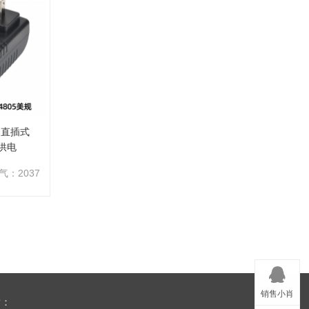
A 直插式
8供电
气：2037
销售小肖
索：