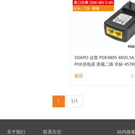
SDAPO 达普 POE4805 48V0.5
POE供电器 美规二插 非标 457
面议
人
1
1/1
关于我们
联系方式
站内搜